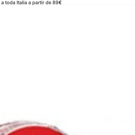
 toda Italia a partir de 89
€
Abrir selector de
EUR
región e idioma