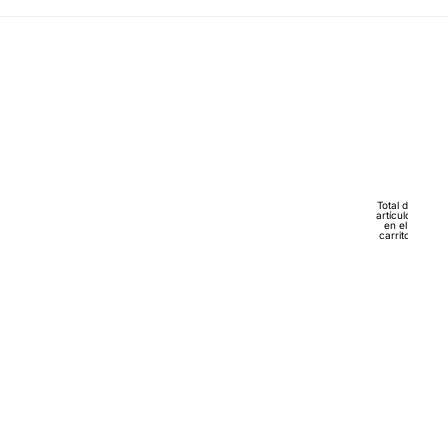
Total de
artículos
en el
carrito:
0
Cuenta
Otras opciones de inicio de sesión
Pedidos
Perfil