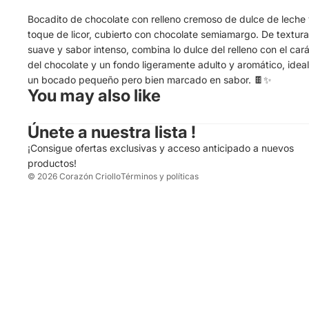
Bocadito de chocolate con relleno cremoso de dulce de leche 
toque de licor, cubierto con chocolate semiamargo. De textura
suave y sabor intenso, combina lo dulce del relleno con el car
Política de privacidad
del chocolate y un fondo ligeramente adulto y aromático, idea
Política de reembolso
un bocado pequeño pero bien marcado en sabor. 🍫✨
You may also like
Términos del servicio
Política de envío
Únete a nuestra lista !
Información de contacto
¡Consigue ofertas exclusivas y acceso anticipado a nuevos
Aviso legal
productos!
© 2026
Corazón Criollo
Términos y políticas