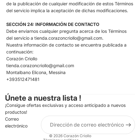
de la publicación de cualquier modificación de estos Términos
del servicio implica la aceptación de dichas modificaciones.
SECCIÓN 24: INFORMACIÓN DE CONTACTO
Debe enviarnos cualquier pregunta acerca de los Términos
del servicio a tienda.corazoncriollo@gmail.com.
Nuestra información de contacto se encuentra publicada a
continuación:
Corazón Criollo
tienda.corazoncriollo@gmail.com
Montalbano Elicona, Messina
+393512471481
Política de privacidad
Política de reembolso
Únete a nuestra lista !
Términos del servicio
¡Consigue ofertas exclusivas y acceso anticipado a nuevos
Política de envío
productos!
Correo
Información de contacto
electrónico
Aviso legal
© 2026
Corazón Criollo