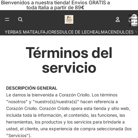
Bienvenidos a nuestra tienda! Envios GRATIS a
toda Italia a partir de 89
€
Total 
artícul
en el
carrit
0
YERBAS MATE
ALFAJORES
DULCE DE LECHE
ALMACEN
DULCES 
Términos del
servicio
DESCRIPCIÓN GENERAL
Le damos la bienvenida a Corazón Criollo. Los términos
"nosotros" y "nuestro(s)/nuestra(s)" hacen referencia a
Corazón Criollo. Corazón Criollo opera esta tienda y sitio web,
incluida toda la información, el contenido, las funciones, las
herramientas, los productos y los servicios para brindarle a
usted, el cliente, una experiencia de compra seleccionada (los
"Servicios").