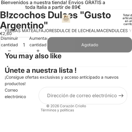
Bienvenidos a nuestra tienda! Envios GRATIS a
toda Italia a partir de 89
€
BIzcochos Dulces "Gusto
Abrir
Total 
artícul
imagen
en el
Argentino"
carrit
a
0
YERBAS MATE
ALFAJORES
DULCE DE LECHE
ALMACEN
DULCES 
pantalla
€2,60
Disminuir
Aumentar
completa
cantidad
cantidad
Agotado
You may also like
Política de privacidad
Política de reembolso
Únete a nuestra lista !
Términos del servicio
¡Consigue ofertas exclusivas y acceso anticipado a nuevos
Política de envío
productos!
Correo
Información de contacto
electrónico
Aviso legal
© 2026
Corazón Criollo
Términos y políticas